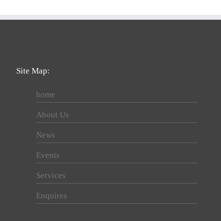
Site Map:
home
About Us
News
Events
Services
Enquires