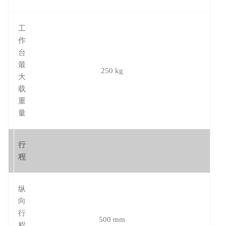
工
作
台
最
250 kg
大
载
重
量
行
程
纵
向
行
500 mm
程