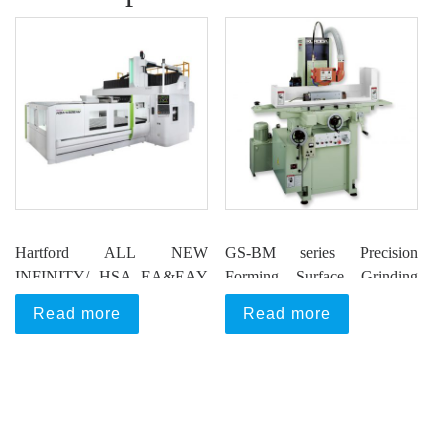
Hartford ALL NEW
GS-BM series Precision
INFINITY/ HSA EA&EAY
Forming Surface Grinding
series
Machine
Read more
Read more