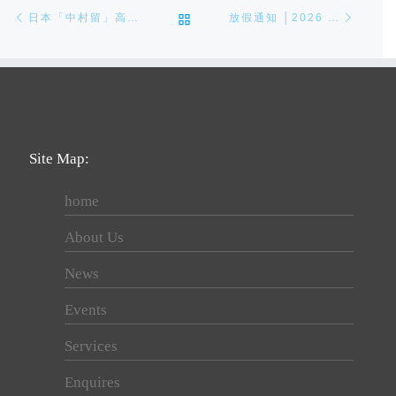
Post navigation
Previous post
Next p
BACK TO POST LIST
日本「中村留」高性能车铣复合机床AS-200/200L
放假通知 │2026 端午节放假通知
Site Map:
home
About Us
News
Events
Services
Enquires