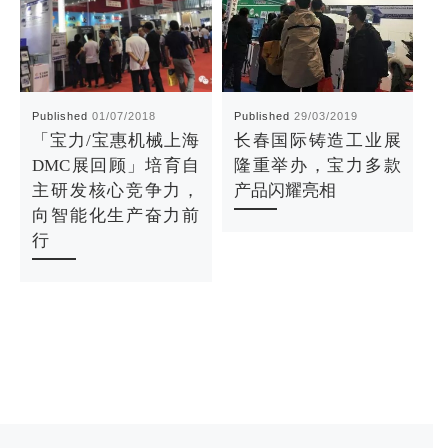
Published
01/07/2018
Published
29/03/2019
P
「宝力/宝惠机械上海
长春国际铸造工业展
DMC展回顾」培育自
隆重举办，宝力多款
主研发核心竞争力，
产品闪耀亮相
向智能化生产奋力前
行