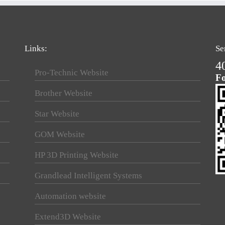
Links:
Se
4
Pro-Technic Website
Fo
Brother Website
Star Website
GOM Website
HP 3D Printing Website
Grandlead Intelligent Systems
Automation website
Extend3D Website