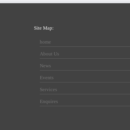
Site Map:
home
About Us
News
Events
Services
Enquires