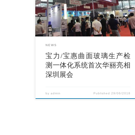
相，吸引现场大量客商驻足围观。 宝力机械隆重
推出的曲面玻璃生产检测一体化系统,由ROKU-
ROKU石墨模具加工中心，ATOS ScanBox 4105系
统、智能料库及智能生产控制系统几部分组成，是
宝力自主研发阶段性成果的集中体现。
NEWS
宝力/宝惠曲面玻璃生产检
测一体化系统首次华丽亮相
深圳展会
by
admin
Published
29/06/2018