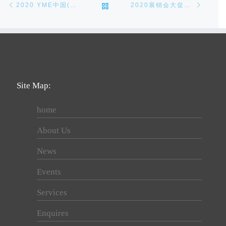
Post navigation
BACK TO POST LIST
2020 YME中国(玉环)国际机床展-精彩回顾
2020展销会大促销-欢迎选购（活动已结束）
Site Map:
home
About Us
News
Events
Services
Enquires