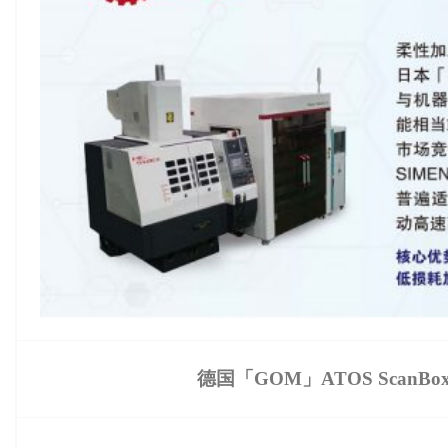
德国「GOM」ATOS ScanBo