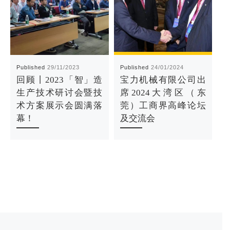
Published
29/11/2023
Published
24/01/2024
P
回顾丨2023「智」造
宝力机械有限公司出
生产技术研讨会暨技
席2024大湾区（东
术方案展示会圆满落
莞）工商界高峰论坛
幕！
及交流会
Previous post
Next p