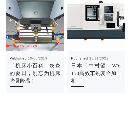
Published
10/06/2019
Published
25/11/2021
P
「机床小百科」炎炎
日本「中村留」WY-
的夏日，别忘为机床
150高效车铣复合加工
降暑降温！
机