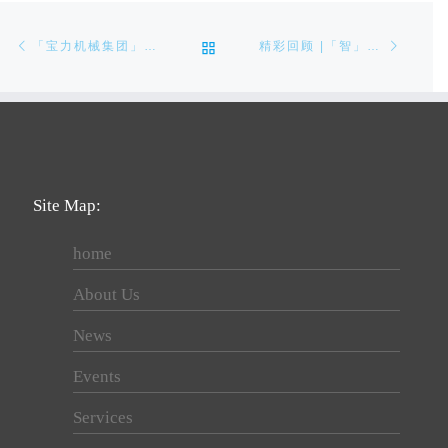
Post navigation
Previous post
Next p
BACK TO POST LIST
「宝力机械集团」国庆节放假通知
精彩回顾 |「智」造生产技术研讨会暨机械展销会2021
Site Map:
home
About Us
News
Events
Services